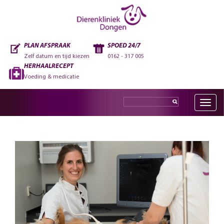
PLAN AFSPRAAK
SPOED 24/7
Zelf datum en tijd kiezen
0162 - 317 005
HERHAALRECEPT
Voeding & medicatie
Toggle
navig