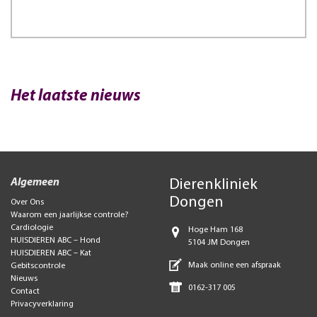
Het laatste nieuws
Algemeen
Dierenkliniek
Dongen
Over Ons
Waarom een jaarlijkse controle?
Cardiologie
Hoge Ham 168
HUISDIEREN ABC – Hond
5104 JM Dongen
HUISDIEREN ABC – Kat
Maak online een afspraak
Gebitscontrole
Nieuws
0162-317 005
Contact
Privacyverklaring