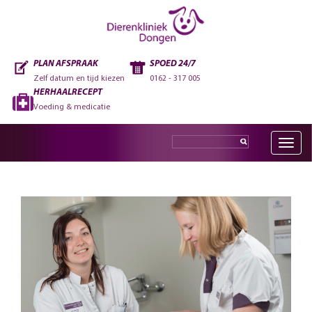
PLAN AFSPRAAK
SPOED 24/7
Zelf datum en tijd kiezen
0162 - 317 005
HERHAALRECEPT
Voeding & medicatie
Toggle
navig