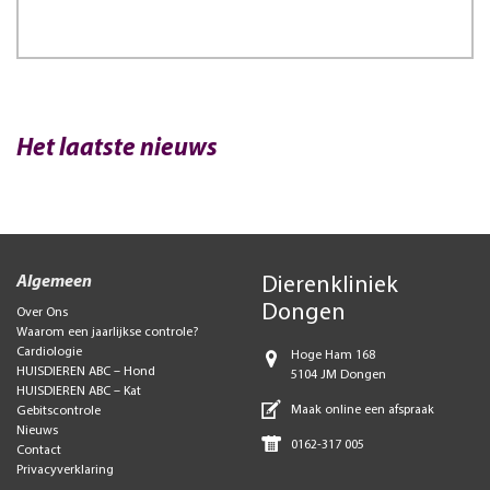
Het laatste nieuws
Algemeen
Dierenkliniek
Dongen
Over Ons
Waarom een jaarlijkse controle?
Cardiologie
Hoge Ham 168
HUISDIEREN ABC – Hond
5104 JM Dongen
HUISDIEREN ABC – Kat
Maak online een afspraak
Gebitscontrole
Nieuws
0162-317 005
Contact
Privacyverklaring